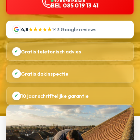
NU BEREIKBAAR
BEL 085 019 13 41
4,8
★★★★★
143 Google reviews
✓
Gratis telefonisch advies
✓
Gratis dakinspectie
✓
10 jaar schriftelijke garantie