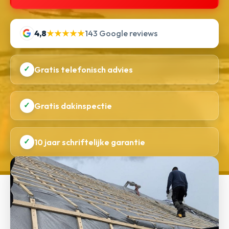
4,8
★★★★★
143 Google reviews
✓
Gratis telefonisch advies
✓
Gratis dakinspectie
✓
10 jaar schriftelijke garantie