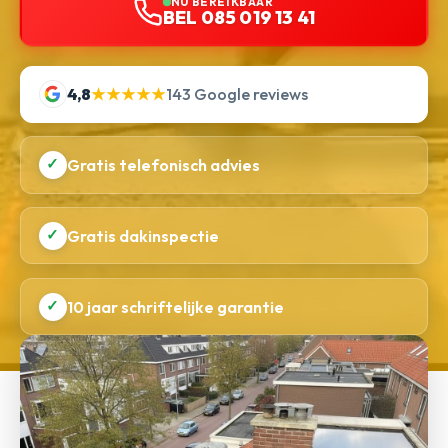
NU BEREIKBAAR
BEL 085 019 13 41
4,8
★★★★★
143 Google reviews
✓
Gratis telefonisch advies
✓
Gratis dakinspectie
✓
10 jaar schriftelijke garantie