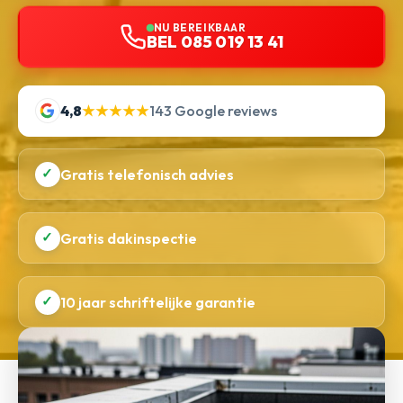
NU BEREIKBAAR
BEL 085 019 13 41
4,8
★★★★★
143 Google reviews
✓
Gratis telefonisch advies
✓
Gratis dakinspectie
✓
10 jaar schriftelijke garantie