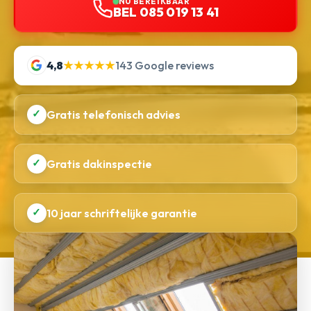
NU BEREIKBAAR
BEL 085 019 13 41
4,8
★★★★★
143 Google reviews
✓
Gratis telefonisch advies
✓
Gratis dakinspectie
✓
10 jaar schriftelijke garantie